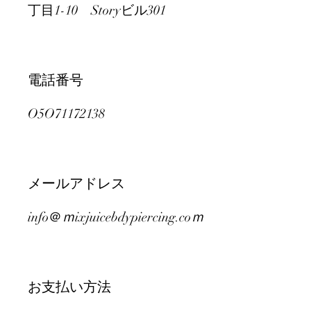
丁目1-10 Storyビル301
電話番号
O5O71172138
メールアドレス
info＠
ｍ
ixjuicebdypiercing.co
ｍ
​お支払い方法