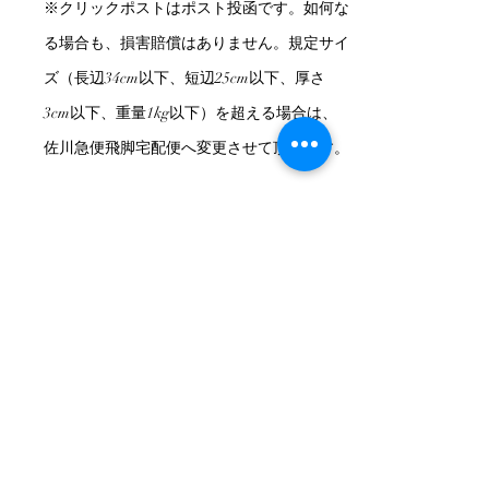
※クリックポストはポスト投函です。如何な
る場合も、損害賠償はありません。規定サイ
ズ（
長辺34cm以下、短辺25cm以下、厚さ
3cm以下、重量1kg以下）を超える場合は、
佐川急便飛脚宅配便へ変更させて頂きます。
お支払い時期・期限
・クレジットカード決済：決済
時（クレジットカード会社によ
り異なる）
引き渡し時期