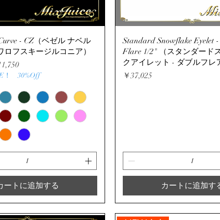
クイックビュー
クイックビュー
el Curve - CZ（ベゼル ナベル
Standard Snowflake Eyelet -
スワロフスキージルコニア）
Flare 1/2" （スタンダ
クアイレット - ダブルフレア 
ール価格
1,750
価格
￥37,025
！ 30%Off
カートに追加する
カートに追加す