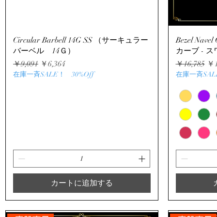
クイックビュー
Circular Barbell 14G SS （サーキュラー
Bezel Nav
バーベル 14Ｇ）
カーブ - 
通常価格
セール価格
通常価格
セ
￥9,091
￥6,364
￥16,785
￥1
在庫一斉SALE！ 30%Off
在庫一斉SALE
カートに追加する