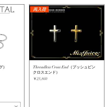
再入荷
クイックビュー
ング）
Threadless Cross End（プッシュピン
クロスエンド）
価格
￥25,860