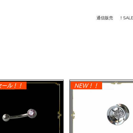
通信販売
！SAL
セール！！
NEW！！