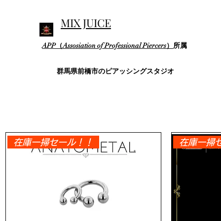
MIX JUICE
APP（Assosiation of Professional Piercers）
所属
群馬県前橋市のピアッシングスタジオ
在庫一掃セール！！
在庫一掃