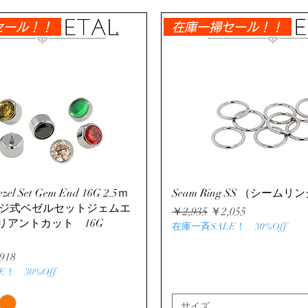
セール！！
在庫一掃セール！！
クイックビュー
クイックビュー
zel Set Gem End 16G 2.5ｍ
Seam Ring SS （シームリ
（ネジ式ベゼルセットジェムエ
通常価格
セール価格
￥2,935
￥2,055
リアントカット 16G
在庫一斉SALE！ 30%Off
ール価格
918
！ 30%Off
サイズ