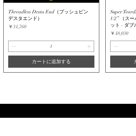
クイックビュー
Threadless Desta End（プッシュピン
Super Teardr
デスタエンド）
1/2” （
ット - ダ
価格
￥34,760
価格
￥48,030
カートに追加する