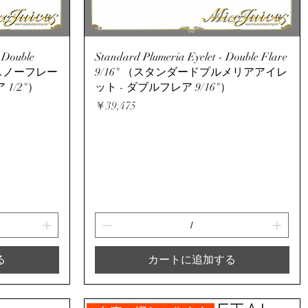
クイックビュー
 Double
Standard Plumeria Eyelet - Double Flare
ードスノーフレー
9/16" （スタンダードプルメリアアイレ
1/2"）
ット - ダブルフレア 9/16"）
価格
￥39,475
る
カートに追加する