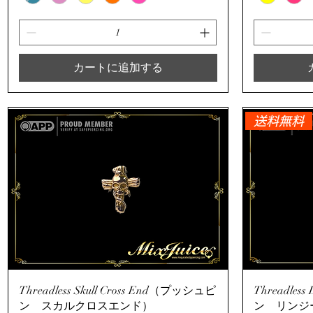
カートに追加する
送料無料
クイックビュー
Threadless Skull Cross End（プッシュピ
Threadles
ン スカルクロスエンド）
ン リンジ