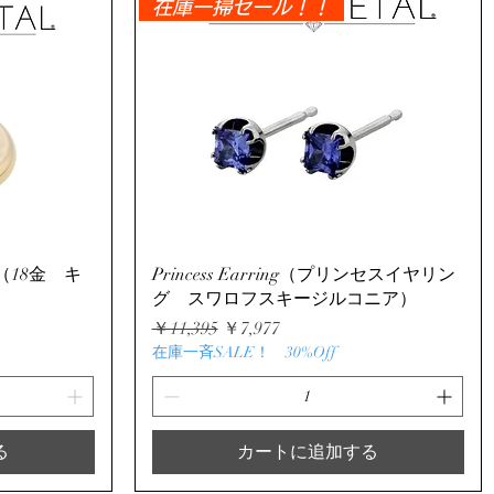
在庫一掃セール！！
クイックビュー
4G （18金 キ
Princess Earring（プリンセスイヤリン
グ スワロフスキージルコニア）
通常価格
セール価格
￥11,395
￥7,977
在庫一斉SALE！ 30%Off
る
カートに追加する