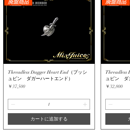
廃盤商品
廃盤商品
クイックビュー
Threadless Dagger Heart End（プッシ
Threadles
ュピン ダガーハートエンド）
ュピン ダ
価格
価格
￥37,500
￥32,800
カートに追加する