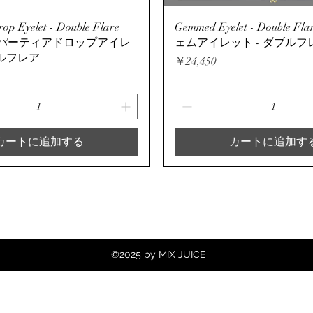
クイックビュー
クイックビュー
op Eyelet - Double Flare
Gemmed Eyelet - Double Fl
スーパーティアドロップアイレ
ェムアイレット - ダブルフレ
ブルフレア
価格
￥24,450
カートに追加する
カートに追加す
©2025 by MIX JUICE