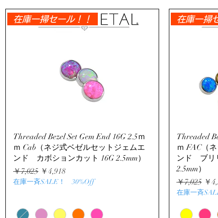
在庫一掃セール！！
在庫一掃
クイックビュー
Threaded Bezel Set Gem End 16G 2.5ｍ
Threaded Be
ｍ Cab（ネジ式ベゼルセットジェムエ
ｍ FAC
ンド カボションカット 16G 2.5mm）
ンド ブリ
2.5mm）
通常価格
セール価格
￥7,025
￥4,918
通常価格
セ
￥7,025
￥4,
在庫一斉SALE！ 30%Off
在庫一斉SALE