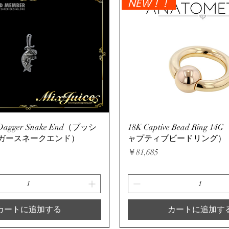
NEW！！
クイックビュー
クイックビュー
s Dagger Snake End（プッシ
18K Captive Bead Ring 1
ガースネークエンド）
ャプティブビードリング）
価格
￥81,685
カートに追加する
カートに追加す