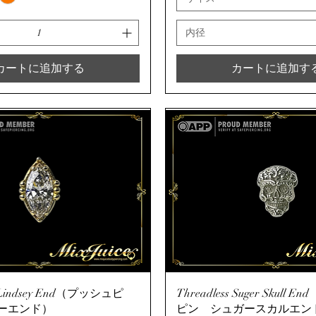
内径
カートに追加する
カートに追加す
クイックビュー
クイックビュー
s Lindsey End（プッシュピ
Threadless Suger Skull
ーエンド）
ピン シュガースカルエン