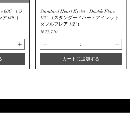
クイックビュー
are 00G （ジ
Standard Heart Eyelet - Double Flare
ア 00G）
1/2" （スタンダードハートアイレット -
ダブルフレア 1/2"）
価格
￥27,710
る
カートに追加する