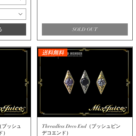
る
SOLD OUT
送料無料
クイックビュー
 End（プッシュ
Threadless Deco End（プッシュピン
ド）
デコエンド）