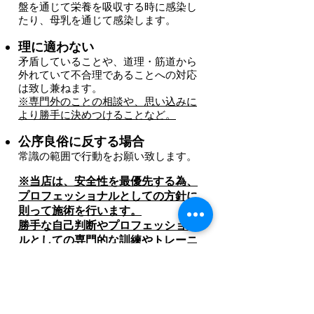
盤を通じて栄養を吸収する時に感染し
たり、母乳を通じて感染します。
理に適わない
矛盾している
ことや、道理・筋道から
外れていて不合理であることへの対応
は致し兼ねます。
※専門外のことの相談や、思い込みに
より勝手に決めつけることなど。
公序良俗に反する場
合
常識の範囲で行動をお願い致します。
※当店は、安全性を最優先する為、
プロフェッショナルとしての方針に
則って施術を行います。
勝手な自己判断やプロフェッショナ
ルとしての専門的な訓練やトレーニ
ングを受けず発信しているSNS等の他
情報に基づいた手法の要求、プロフ
ェッショナルとしての当店の判断や
上記の規約に従って頂けない場合
は、規約（ポリシー）違反となり、