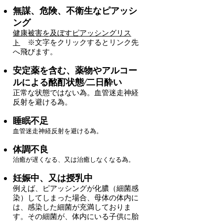
無謀、危険、不衛生なピアッシ
ング
健康被害を及ぼすピアッシングリス
ト
※文字をクリックするとリンク先
へ飛びます。
安定薬を含
む、薬物やアルコー
ルによる酩酊状態/二日酔い
正常な状態ではない為。
血管迷走神経
反射を避ける為。
睡眠不足
血管迷走神経反射を避ける為。
体調不良
治癒が遅くなる、又は治癒しなくなる為。
妊娠中、又は授乳中
例えば、ピアッシングが化膿（細菌感
染）してしまった場合、母体の体内に
は、感染した細菌が充満しておりま
す。その細菌が、体内にいる子供に胎