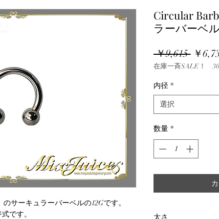
Circular Ba
ラーバーベル
通
 ￥9,615 
￥6,7
在庫一斉SALE！ 30
常
価
内径
*
格
選択
数量
*
カ
ル）のサーキュラーバーベルの12Gです。
ジ式です。
太さ