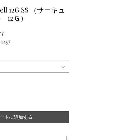
rbell 12G SS （サーキュ
 12Ｇ）
セ
31
%Off
ー
ル
価
格
ートに追加する