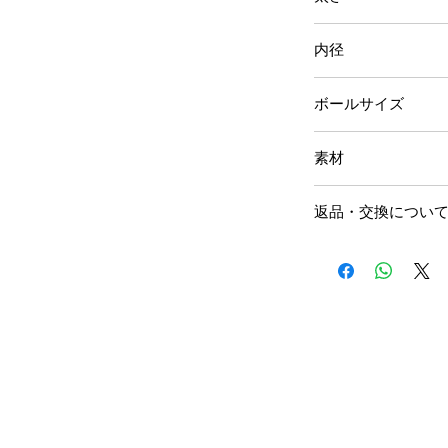
12G（2.0ｍｍ）
内径
7/16”（11ｍｍ）
ボールサイズ
1/2”（12.7ｍｍ）
9/16”（14.5ｍｍ
3/16”（4.75ｍｍ）
素材
7/32”（5.5ｍｍ）-
ASTM-F138
返品・交換につい
ド ステンレス
当店ミスによる、
ついての返品や交
ボディピアス・ジ
であり、お客様の
いについては、衛
交換は承れません
予めご了承下さい