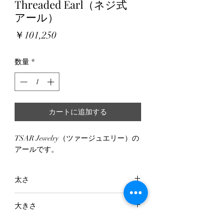
Threaded Earl（ネジ式
アール）
価
￥101,250
格
数量
*
カートに追加する
TSAR Jewelry（ツァージュエリー）の
アールです。
太さ
14G/12G（インターナリースレッ
大きさ
ド）