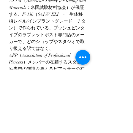
ASTM（American Society for Testing and
Materials：米国試験材料協会）が保証
する、F-136（6AI4V ELI - 生体移
植レベル/インプラントグレード チタ
ン）で作られている、プッシュピンタ
イプのラブレットポスト専門店のメー
カーで、どのショップやスタジオで取
り扱える訳ではなく、
APP（Association of Professional
Piercers）メンバーの在籍するスタジオ
や専門の知識を要するピアッサーの在
籍するスタジオのみ取り扱えます。
太さ
プッシュピンタイプの為、18G～
大きさ
14Gのプッシュピンタイプのバーベ
ルやラブレッドスタッドの共通サイ
大よそ 9ｍｍ × 7ｍｍ
ズです。
素材