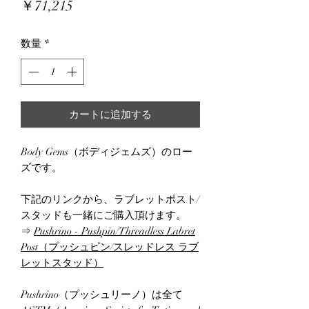
価
￥71,215
格
数量
*
カートに追加する
Body Gems（ボディジェムズ）のロー
ズです。
下記のリンクから、ラブレットポスト/
スタッドも一緒にご購入頂けます。
⇒
Pushrino - Pushpin/Threadless Labret
Post（プッシュピン/スレッドレス ラブ
レットスタッド）
Pushrino（プッシュリーノ）は全て