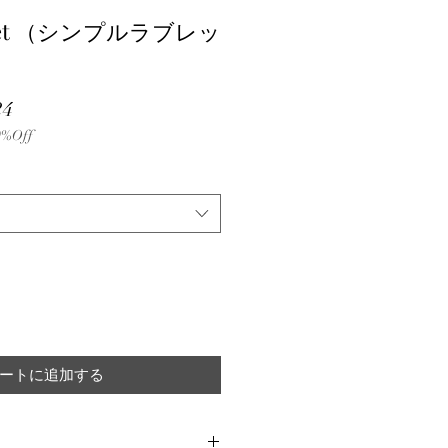
abret （シンプルラブレッ
セ
24
%Off
ー
ル
価
格
ートに追加する