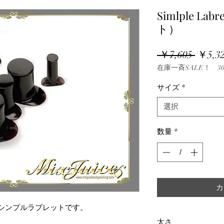
Simlple L
ト）
通
 ￥7,605 
￥5,3
在庫一斉SALE！ 30
常
価
サイズ
*
格
選択
数量
*
カ
ラス）のシンプルラブレットです。
太さ