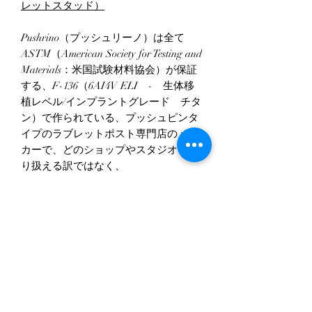
レットスタッド）
Pushrino（プッシュリーノ）は全て
ASTM（American Society for Testing and
Materials：米国試験材料協会）が保証
する、F-136（6AI4V ELI - 生体移
植レベル/インプラントグレード チタ
ン）で作られている、プッシュピンタ
イプのラブレットポスト専門店のメー
カーで、どのショップやスタジオで取
り扱える訳ではなく、
APP（Association of Professional
Piercers）メンバーの在籍するスタジオ
や専門の知識を要するピアッサーの在
籍するスタジオのみ取り扱えます。
太さ
プッシュピンタイプの為、18G～14Gの
大きさ